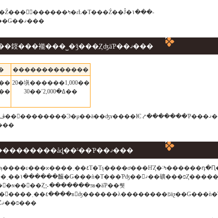
���Ƥ��������뤪Ź������Ǥ��ޤ���
����Ϥ����Ѥ��������䤹���褦���˽�ǯ���̤ȤʤäƤ��ޤ���
�
�������������
0��
20�塡������1,000��
0��
30��ʹߡ�2,000��
������ǯ����ʤɤϰ��ڤ�����ޤ
��Ǥ���
�祳�󥻥åƥ��󥰡ְ�����פϿͤȤνв񤤡���������åȡ��ˤ��Ƥ��ޤ���
�ɴ��񤪤��Ȥ⡢�������ƽв�äƤ��뤳
�˲ᤴ���ʤ����פȤ�����̣���Ȼפ��ޤ���